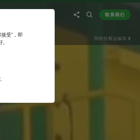
联系我们
部接受"，即
阿特拉斯运输车
好。
策
。