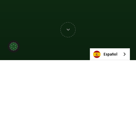
Español
Póngase en contacto
Nuestras sedes
Todos
África
Asia
Australasia