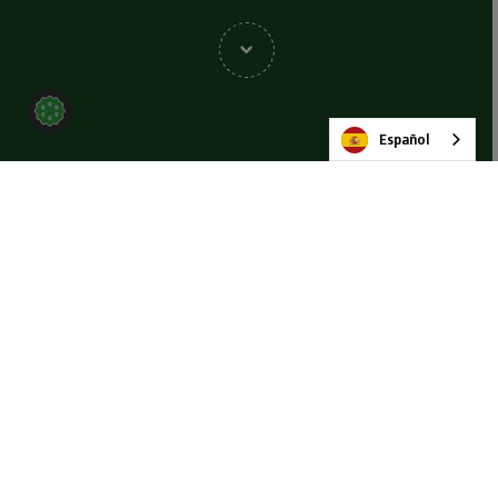
Español
El paquete llave en mano
Desde la concepción hasta la finalización, adaptamos toda
nuestra gama de servicios a su proyecto. Nuestros equipos
profesionales y cualificados están aquí para ofrecer asistencia
en todo el mundo con un profundo conocimiento de OEM que no
tiene rival.