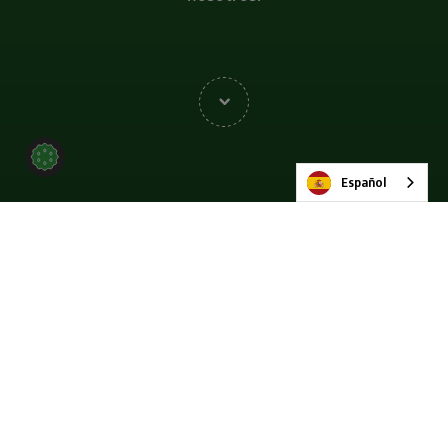
Español
Póngase en contacto
Nuestras sedes
Todos
África
Asia
Australasia