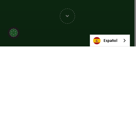
Español
VOLVER A EVENTOS
COMPARTIR
Únase a nosotros en el evento
Exposibram 2026
Nos complace anunciar que estaremos presentes en Exposibram