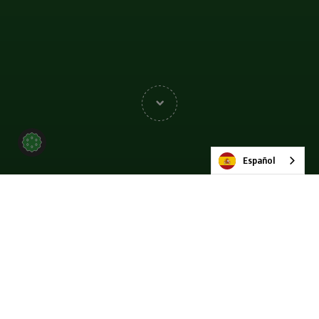
Español
Oportunidades
innovadoras y
crecimiento personal: el
viaje de Emma Cross con